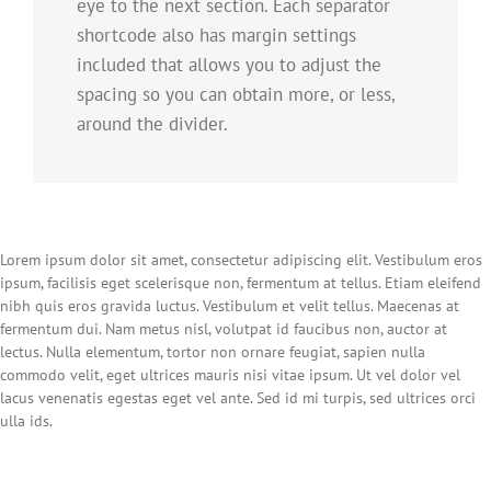
eye to the next section. Each separator
shortcode also has margin settings
included that allows you to adjust the
spacing so you can obtain more, or less,
around the divider.
Lorem ipsum dolor sit amet, consectetur adipiscing elit. Vestibulum eros
ipsum, facilisis eget scelerisque non, fermentum at tellus. Etiam eleifend
nibh quis eros gravida luctus. Vestibulum et velit tellus. Maecenas at
fermentum dui. Nam metus nisl, volutpat id faucibus non, auctor at
lectus. Nulla elementum, tortor non ornare feugiat, sapien nulla
commodo velit, eget ultrices mauris nisi vitae ipsum. Ut vel dolor vel
lacus venenatis egestas eget vel ante. Sed id mi turpis, sed ultrices orci
ulla ids.