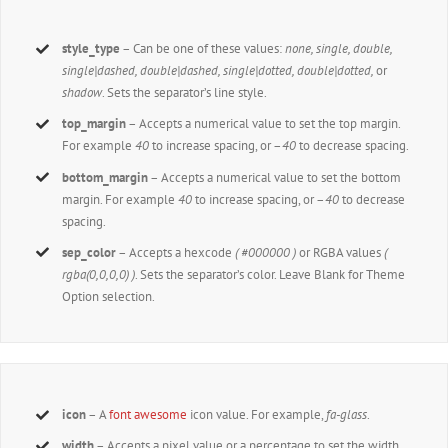
style_type
– Can be one of these values:
none, single, double,
single|dashed, double|dashed, single|dotted, double|dotted,
or
shadow
. Sets the separator’s line style.
top_margin
– Accepts a numerical value to set the top margin.
For example
40
to increase spacing, or –
40
to decrease spacing.
bottom_margin
– Accepts a numerical value to set the bottom
margin. For example
40
to increase spacing, or –
40
to decrease
spacing.
sep_color
– Accepts a hexcode
( #000000 )
or RGBA values
(
rgba(0,0,0,0) )
. Sets the separator’s color. Leave Blank for Theme
Option selection.
icon
– A
font awesome
icon value. For example,
fa-glass
.
width
– Accepts a pixel value or a percentage to set the width.